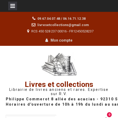
Skip
09.67.04.07.48 / 06.16.71.12.38
to
livresetcollections@gmail.com
content
RCS 450 528 237 00016 - FR12450528237
Mon compte
Livres et collections
Librairie de livres anciens et rares. Expertise
sur R.V.
0