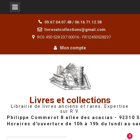
Skip
09.67.04.07.48 / 06.16.71.12.38
to
livresetcollections@gmail.com
content
RCS 450 528 237 00016 - FR12450528237
Mon compte
Livres et collections
Librairie de livres anciens et rares. Expertise
sur R.V.
0