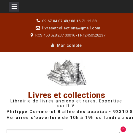
Skip
09.67.04.07.48 / 06.16.71.12.38
to
livresetcollections@gmail.com
content
RCS 450 528 237 00016 - FR12450528237
Mon compte
Livres et collections
Librairie de livres anciens et rares. Expertise
sur R.V.
0