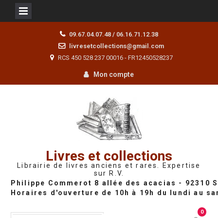
Skip
09.67.04.07.48 / 06.16.71.12.38
to
livresetcollections@gmail.com
content
RCS 450 528 237 00016 - FR12450528237
Mon compte
Livres et collections
Librairie de livres anciens et rares. Expertise
sur R.V.
0