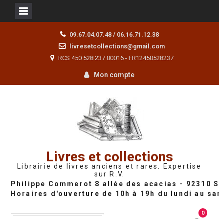
Skip
09.67.04.07.48 / 06.16.71.12.38
to
livresetcollections@gmail.com
content
RCS 450 528 237 00016 - FR12450528237
Mon compte
Livres et collections
Librairie de livres anciens et rares. Expertise
sur R.V.
0