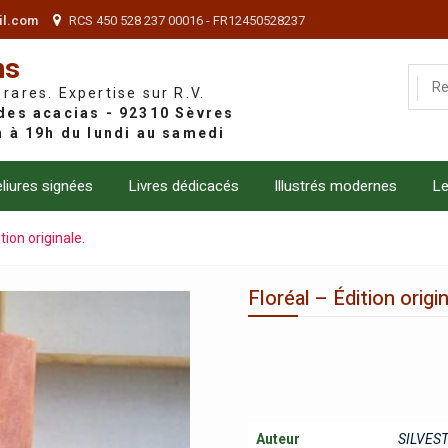
il.com
RCS 450 528 237 00016 - FR12450528237
ns
 rares. Expertise sur R.V.
liures signées
Livres dédicacés
Illustrés modernes
Le
tion originale.
Floréal – Édition origin
Auteur
SILVES