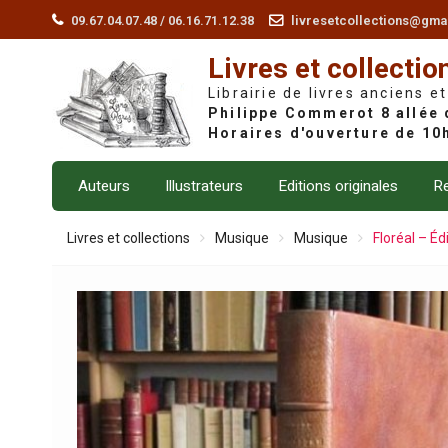
Skip
09.67.04.07.48 / 06.16.71.12.38
livresetcollections@gma
to
Livres et collectio
content
Librairie de livres anciens et
Auteurs
Illustrateurs
Editions originales
Re
Livres et collections
Musique
Musique
Floréal – Édi