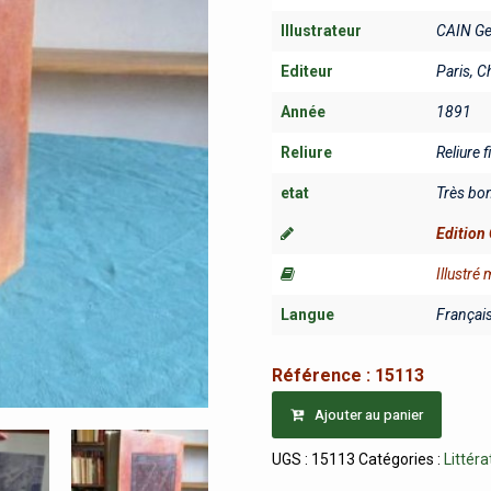
Illustrateur
CAIN G
Editeur
Paris, C
Année
1891
Reliure
Reliure 
etat
Très bo
Edition 
Illustré
Langue
Françai
Référence :
15113
Ajouter au panier
UGS :
15113
Catégories :
Littéra