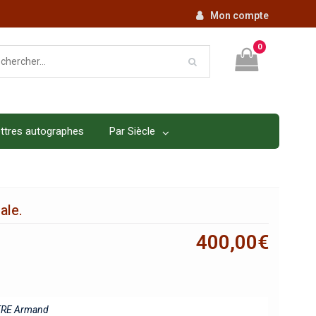
Mon compte
0
ttres autographes
Par Siècle
ale.
400,00
€
TRE Armand