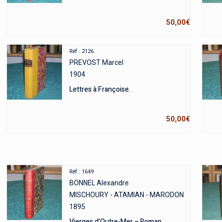
50,00
€
Réf : 2126
PREVOST Marcel
1904
Lettres à Françoise.
50,00
€
Réf : 1649
BONNEL Alexandre
MISCHOURY - ATAMIAN - MARODON
1895
Vierges d’Outre-Mer – Roman.