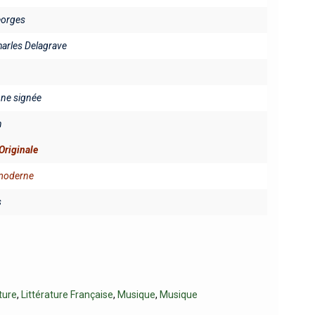
eorges
harles Delagrave
fine signée
n
Originale
 moderne
s
ture
,
Littérature Française
,
Musique
,
Musique