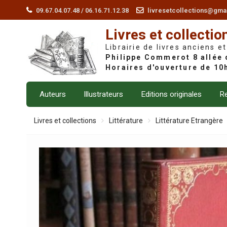
Skip
09.67.04.07.48 / 06.16.71.12.38
livresetcollections@gma
to
Livres et collectio
content
Librairie de livres anciens et
Auteurs
Illustrateurs
Editions originales
Re
Livres et collections
Littérature
Littérature Etrangère