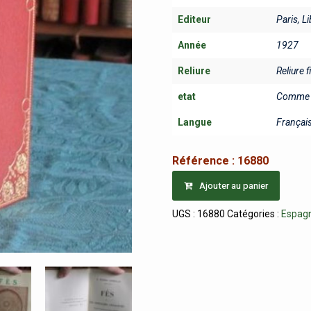
Editeur
Paris, L
Année
1927
Reliure
Reliure 
etat
Comme 
Langue
Françai
Référence :
16880
Ajouter au panier
UGS :
16880
Catégories :
Espag