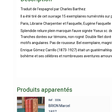
Traduit de l’espagnol par Charles Barthez.
Il a été tiré de cet ouvrage 15 exemplaires numérotés sur 
Paris, Librairie Charpentier et Fasquelle, Eugène Fasquell
Splendide reliure plein maroquin fauve signée Yseux sc. de 
Tranches dorées sur témoins, non rogné. Double filet doré s
motifs angulaires. Pas de rousseur. Bel exemplaire, magnif
Enrique Gómez Carrillo (1873-1927) était un guatémaltèque c
bohème et ses célèbres et nombreuses aventures amour
Produits apparentés
Réf : 3336
BRION Marcel
1937