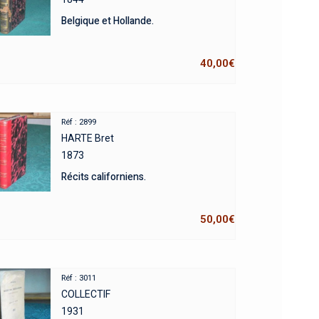
Belgique et Hollande.
40,00
€
Réf : 2899
HARTE Bret
1873
Récits californiens.
50,00
€
Réf : 3011
COLLECTIF
1931