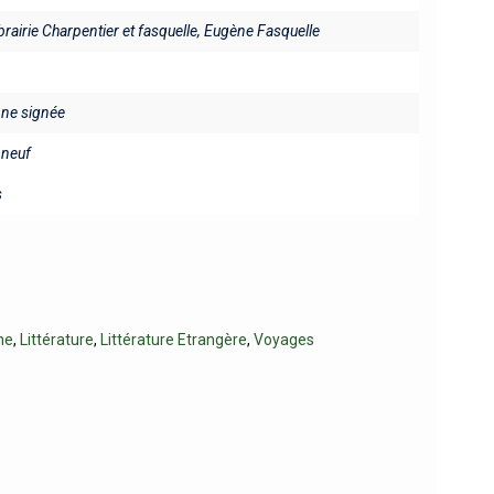
ibrairie Charpentier et fasquelle, Eugène Fasquelle
fine signée
neuf
s
ne
,
Littérature
,
Littérature Etrangère
,
Voyages