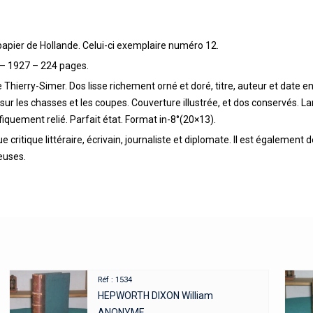
papier de Hollande. Celui-ci exemplaire numéro 12.
e – 1927 – 224 pages.
Thierry-Simer. Dos lisse richement orné et doré, titre, auteur et date en 
ur les chasses et les coupes. Couverture illustrée, et dos conservés. La
iquement relié. Parfait état. Format in-8°(20×13).
ritique littéraire, écrivain, journaliste et diplomate. Il est également
euses.
Réf : 1534
HEPWORTH DIXON William
ANONYME