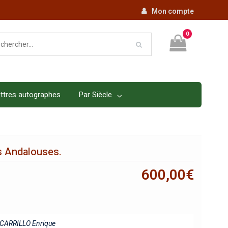
Mon compte
0
ttres autographes
Par Siècle
s Andalouses.
600,00
€
CARRILLO Enrique