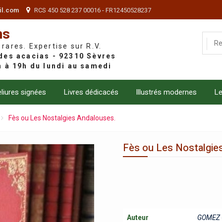
il.com
RCS 450 528 237 00016 - FR12450528237
ns
 rares. Expertise sur R.V.
liures signées
Livres dédicacés
Illustrés modernes
Le
Fès ou Les Nostalgies Andalouses.
Fès ou Les Nostalgie
Auteur
GOMEZ 