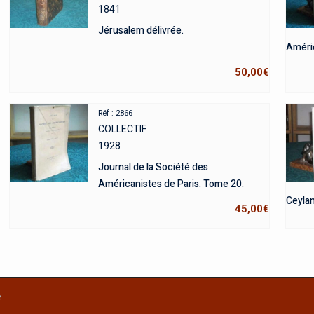
1841
Jérusalem délivrée.
Améric
50,00
€
Réf : 2866
COLLECTIF
1928
Journal de la Société des
Américanistes de Paris. Tome 20.
Ceylan
45,00
€
e