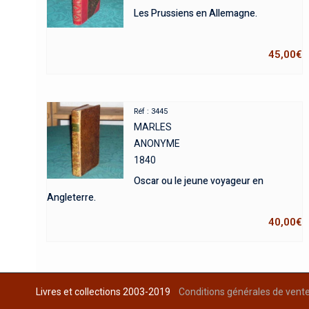
Les Prussiens en Allemagne.
45,00
€
Réf : 3445
MARLES
ANONYME
1840
Oscar ou le jeune voyageur en
Angleterre.
40,00
€
Livres et collections 2003-2019
Conditions générales de vent