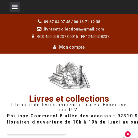
Skip
09.67.04.07.48 / 06.16.71.12.38
to
livresetcollections@gmail.com
content
RCS 450 528 237 00016 - FR12450528237
Mon compte
Livres et collections
Librairie de livres anciens et rares. Expertise
sur R.V.
0