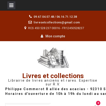
Skip
09.67.04.07.48 / 06.16.71.12.38
to
livresetcollections@gmail.com
content
RCS 450 528 237 00016 - FR12450528237
Mon compte
Livres et collections
Librairie de livres anciens et rares. Expertise
sur R.V.
0