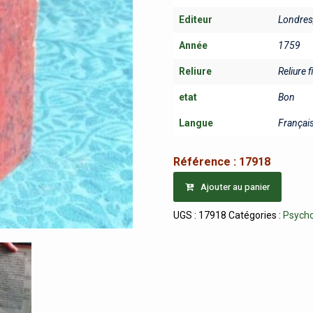
Editeur
Londres
Année
1759
Reliure
Reliure f
etat
Bon
Langue
Françai
Référence :
17918
Ajouter au panier
UGS :
17918
Catégories :
Psycho