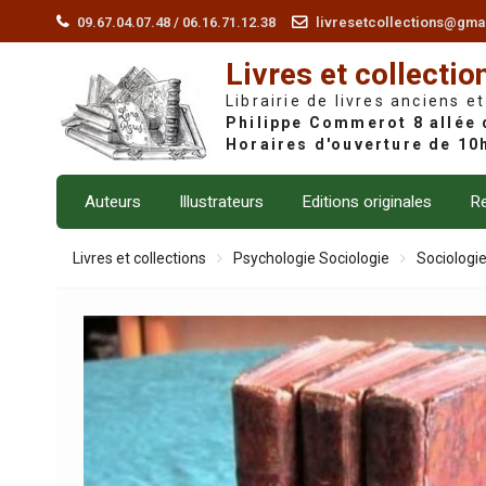
Skip
09.67.04.07.48 / 06.16.71.12.38
livresetcollections@gma
to
Livres et collectio
content
Librairie de livres anciens et
Auteurs
Illustrateurs
Editions originales
Re
Livres et collections
Psychologie Sociologie
Sociologi