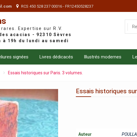
il.com
RCS 450 528 237 00016 - FR12450528237
ns
 rares. Expertise sur R.V.
liures signées
Livres dédicacés
Illustrés modernes
Le
e
Essais historiques sur Paris. 3 volumes.
Essais historiques sur
Auteur
POULLAI