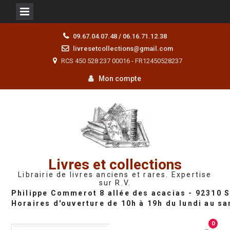
Skip
09.67.04.07.48 / 06.16.71.12.38
to
livresetcollections@gmail.com
content
RCS 450 528 237 00016 - FR12450528237
Mon compte
Livres et collections
Librairie de livres anciens et rares. Expertise
sur R.V.
0