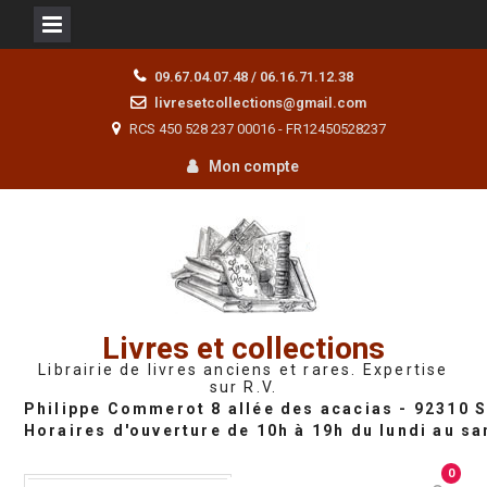
Skip
09.67.04.07.48 / 06.16.71.12.38
to
livresetcollections@gmail.com
content
RCS 450 528 237 00016 - FR12450528237
Mon compte
Livres et collections
Librairie de livres anciens et rares. Expertise
sur R.V.
0