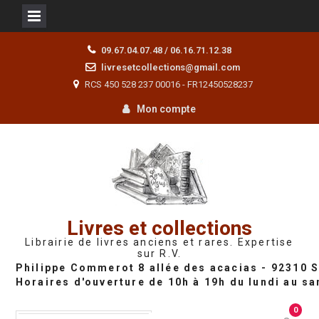
Skip
09.67.04.07.48 / 06.16.71.12.38
to
livresetcollections@gmail.com
content
RCS 450 528 237 00016 - FR12450528237
Mon compte
Livres et collections
Librairie de livres anciens et rares. Expertise
sur R.V.
0