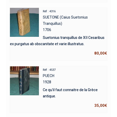
Réf : 4316
SUETONE (Caius Suetonius
Tranquillus)
1706
Suetonius tranquillus de XII Cesaribus
ex purgatus ab obscanitate et varie illustratus.
80,00
€
Réf : 4537
PUECH
1928
Ce qu’il faut connaitre de la Grèce
antique.
35,00
€