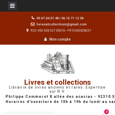
Skip
09.67.04.07.48 / 06.16.71.12.38
to
livresetcollections@gmail.com
content
RCS 450 528 237 00016 - FR12450528237
Mon compte
Livres et collections
Librairie de livres anciens et rares. Expertise
sur R.V.
0