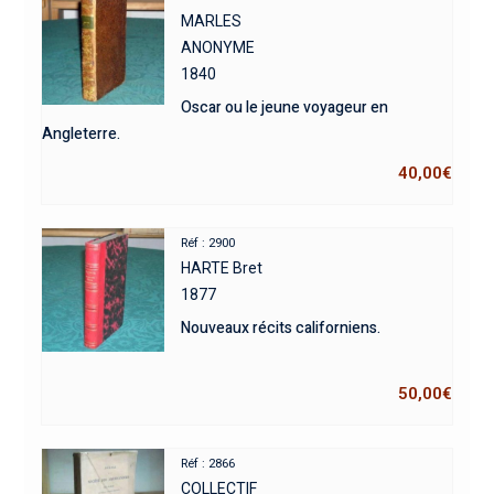
MARLES
ANONYME
1840
Oscar ou le jeune voyageur en
Angleterre.
40,00
€
Réf : 2900
HARTE Bret
1877
Nouveaux récits californiens.
50,00
€
Réf : 2866
COLLECTIF