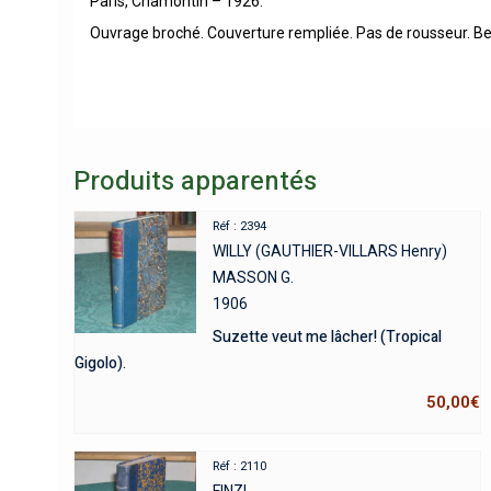
Paris, Chamontin – 1926.
Ouvrage broché. Couverture rempliée. Pas de rousseur. Bel
Produits apparentés
Réf : 2394
WILLY (GAUTHIER-VILLARS Henry)
MASSON G.
1906
Suzette veut me lâcher! (Tropical
Gigolo).
50,00
€
Réf : 2110