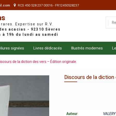
il.com
RCS 450 528 237 00016 - FR12450528237
ns
 rares. Expertise sur R.V.
liures signées
Livres dédicacés
Illustrés modernes
Le
iscours de la diction des vers – Édition originale.
Discours de la diction 
Auteur
VALERY 