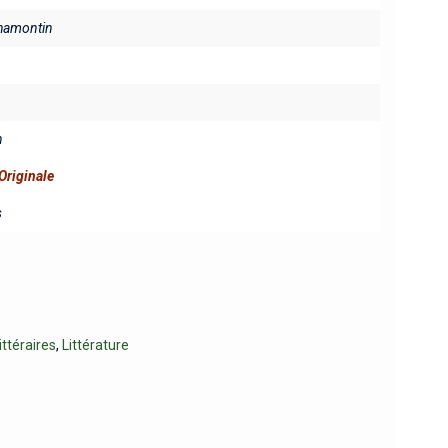
Chamontin
n
Originale
s
ittéraires
,
Littérature