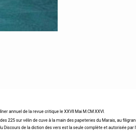
îner annuel de la revue critique le XXVII Mai M.CM.XXVI.
n des 225 sur vélin de cuve à la main des papeteries du Marais, au filigra
 du Discours de la diction des vers est la seule complète et autorisée par 