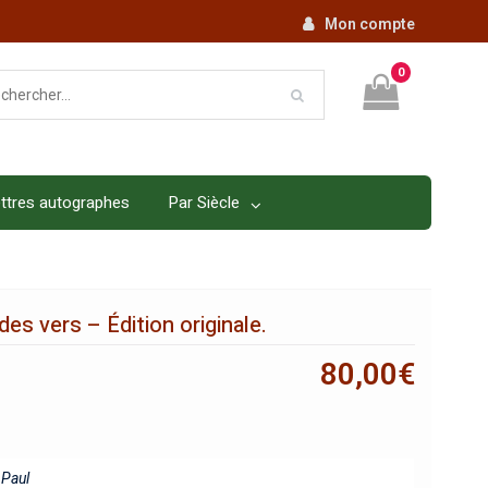
Mon compte
0
ttres autographes
Par Siècle
des vers – Édition originale.
80,00
€
Paul