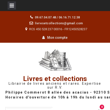
Skip
09.67.04.07.48 / 06.16.71.12.38
to
livresetcollections@gmail.com
content
RCS 450 528 237 00016 - FR12450528237
Mon compte
Livres et collections
Librairie de livres anciens et rares. Expertise
sur R.V.
0