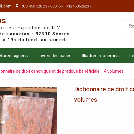
il.com
RCS 450 528 237 00016 - FR12450528237
ns
 rares. Expertise sur R.V.
liures signées
Livres dédicacés
Illustrés modernes
Le
tionnaire de droit canonique et de pratique bénéficiale – 4 volumes
Dictionnaire de droit 
volumes