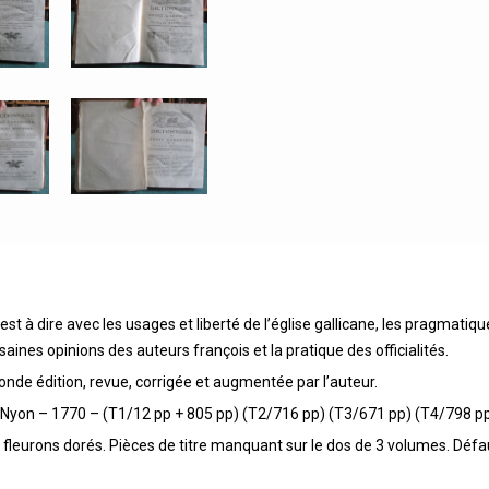
st à dire avec les usages et liberté de l’église gallicane, les pragmatiq
saines opinions des auteurs françois et la pratique des officialités.
nde édition, revue, corrigée et augmentée par l’auteur.
t et Nyon – 1770 – (T1/12 pp + 805 pp) (T2/716 pp) (T3/671 pp) (T4/798 p
fleurons dorés. Pièces de titre manquant sur le dos de 3 volumes. Défaut