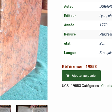
Auteur
DURAND
Editeur
Lyon, ch
Année
1770
Reliure
Reliure f
etat
Bon
Langue
Françai
Référence :
19853
Ajouter au panier
UGS :
19853
Catégories :
Christ