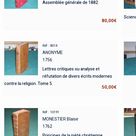
Assemblée générale de 1882.
Scienc
80,00
€
Réf : 8014
ANONYME
1756
Lettres critiques ou analyse et
réfutation de divers écrits modernes
contre la religion. Tome 5.
50,00
€
Réf : 10191
MONESTIER Blaise
1762
Principes de la piété chrétienne.