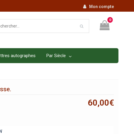
Mon compte
0
ttres autographes
Par Siècle
esse.
60,00
€
N