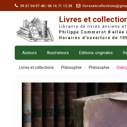
Skip
09.67.04.07.48 / 06.16.71.12.38
livresetcollections@gma
to
Livres et collectio
content
Librairie de livres anciens et
Auteurs
Illustrateurs
Editions originales
Re
Livres et collections
Philosophie
Philosophie
Dialog