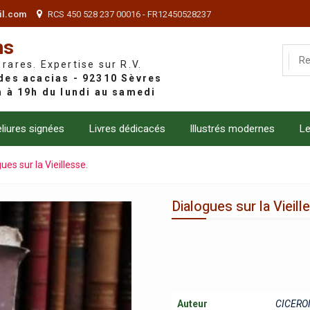
il.com
RCS 450 528 237 00016 - FR12450528237
ns
 rares. Expertise sur R.V.
liures signées
Livres dédicacés
Illustrés modernes
Le
ues sur la Vieillesse.
Dialogues sur la Vieill
Auteur
CICERO