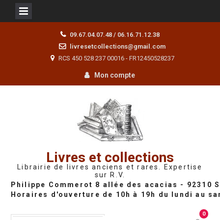
Skip
09.67.04.07.48 / 06.16.71.12.38
to
livresetcollections@gmail.com
content
RCS 450 528 237 00016 - FR12450528237
Mon compte
Livres et collections
Librairie de livres anciens et rares. Expertise
sur R.V.
0