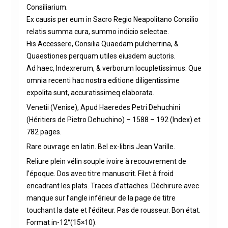
Consiliarium.
Ex causis per eum in Sacro Regio Neapolitano Consilio
relatis summa cura, summo indicio selectae.
His Accessere, Consilia Quaedam pulcherrina, &
Quaestiones perquam utiles eiusdem auctoris.
Ad haec, Indexrerum, & verborum locupletissimus. Que
omnia recenti hac nostra editione diligentissime
expolita sunt, accuratissimeq elaborata.
Venetii (Venise), Apud Haeredes Petri Dehuchini
(Héritiers de Pietro Dehuchino) – 1588 – 192 (Index) et
782 pages.
Rare ouvrage en latin. Bel ex-libris Jean Varille.
Reliure plein vélin souple ivoire à recouvrement de
l’époque. Dos avec titre manuscrit. Filet à froid
encadrant les plats. Traces d’attaches. Déchirure avec
manque sur l’angle inférieur de la page de titre
touchant la date et l’éditeur. Pas de rousseur. Bon état.
Format in-12°(15×10).