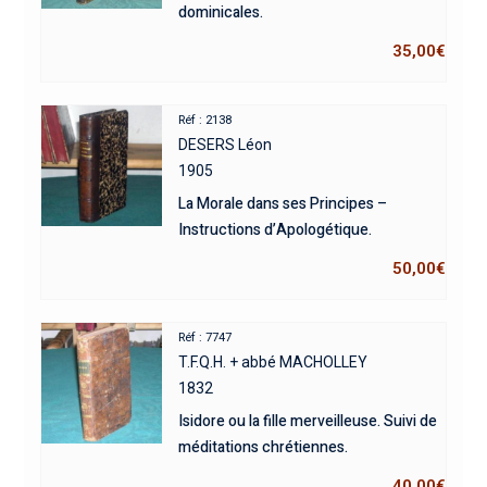
dominicales.
35,00
€
Réf : 2138
DESERS Léon
1905
La Morale dans ses Principes –
Instructions d’Apologétique.
50,00
€
Réf : 7747
T.F.Q.H. + abbé MACHOLLEY
1832
Isidore ou la fille merveilleuse. Suivi de
méditations chrétiennes.
40,00
€