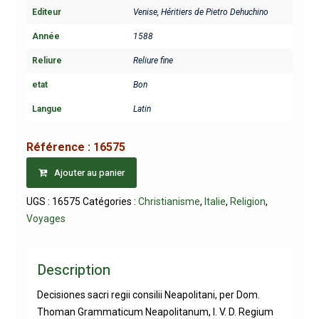
Editeur
Venise, Héritiers de Pietro Dehuchino
Année
1588
Reliure
Reliure fine
etat
Bon
Langue
Latin
Référence :
16575
Ajouter au panier
UGS :
16575
Catégories :
Christianisme
,
Italie
,
Religion
,
Voyages
Description
Decisiones sacri regii consilii Neapolitani, per Dom.
Thoman Grammaticum Neapolitanum, I. V. D. Regium