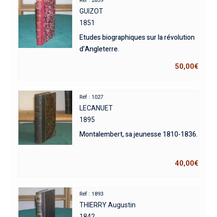
Réf : 2839
GUIZOT
1851
Etudes biographiques sur la révolution
d’Angleterre.
50,00
€
Réf : 1027
LECANUET
1895
Montalembert, sa jeunesse 1810-1836.
40,00
€
Réf : 1893
THIERRY Augustin
1842