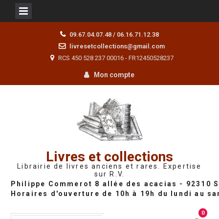
Skip
09.67.04.07.48 / 06.16.71.12.38
to
livresetcollections@gmail.com
content
RCS 450 528 237 00016 - FR12450528237
Mon compte
Livres et collections
Librairie de livres anciens et rares. Expertise
sur R.V.
0