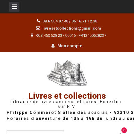
Skip
09.67.04.07.48 / 06.16.71.12.38
to
livresetcollections@gmail.com
content
RCS 450 528 237 00016 - FR12450528237
Mon compte
Livres et collections
Librairie de livres anciens et rares. Expertise
sur R.V.
0