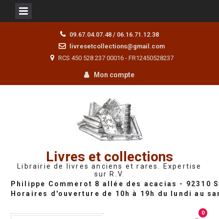
Skip
09.67.04.07.48 / 06.16.71.12.38
to
livresetcollections@gmail.com
content
RCS 450 528 237 00016 - FR12450528237
Mon compte
Livres et collections
Librairie de livres anciens et rares. Expertise
sur R.V.
0