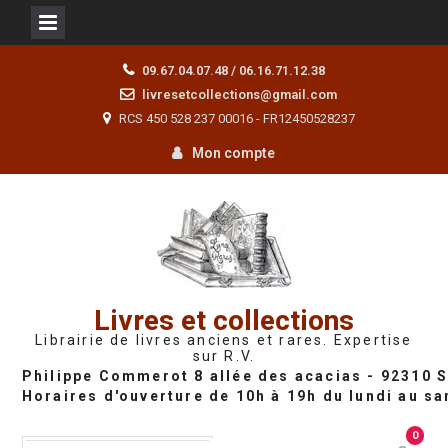
Skip
09.67.04.07.48 / 06.16.71.12.38
to
livresetcollections@gmail.com
content
RCS 450 528 237 00016 - FR12450528237
Mon compte
Livres et collections
Librairie de livres anciens et rares. Expertise
sur R.V.
0