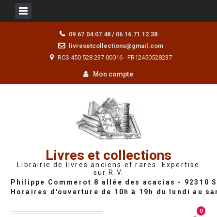
Skip
09.67.04.07.48 / 06.16.71.12.38
to
livresetcollections@gmail.com
content
RCS 450 528 237 00016 - FR12450528237
Mon compte
Livres et collections
Librairie de livres anciens et rares. Expertise
sur R.V.
0