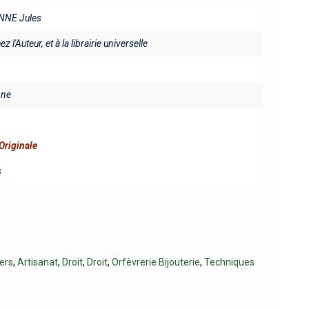
NNE Jules
ez l'Auteur, et à la librairie universelle
ine
Originale
s
vers
,
Artisanat
,
Droit
,
Droit
,
Orfèvrerie Bijouterie
,
Techniques