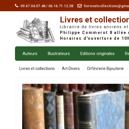
Skip
09.67.04.07.48 / 06.16.71.12.38
livresetcollections@gma
to
Livres et collectio
content
Librairie de livres anciens et
Auteurs
Illustrateurs
Editions originales
Re
Livres et collections
Art Divers
Orfèvrerie Bijouterie