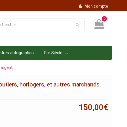
Mon compte
0
ttres autographes
Par Siècle
’argent.
outiers, horlogers, et autres marchands,
150,00
€