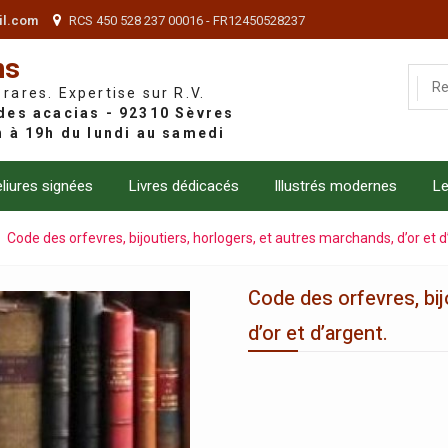
il.com
RCS 450 528 237 00016 - FR12450528237
ns
 rares. Expertise sur R.V.
liures signées
Livres dédicacés
Illustrés modernes
Le
Code des orfevres, bijoutiers, horlogers, et autres marchands, d’or et d
Code des orfevres, bij
d’or et d’argent.