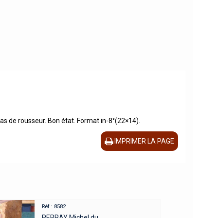
 Pas de rousseur. Bon état. Format in-8°(22×14).
IMPRIMER LA PAGE
Réf : 8582
PERRAY Michel du