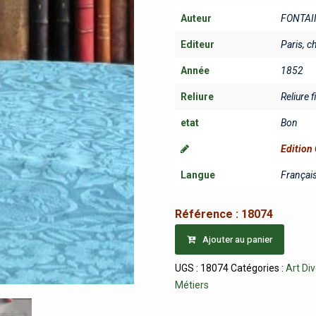
Auteur
FONTAI
Editeur
Paris, ch
Année
1852
Reliure
Reliure f
etat
Bon
Edition 
Langue
Françai
Référence :
18074
Ajouter au panier
UGS :
18074
Catégories :
Art Di
Métiers