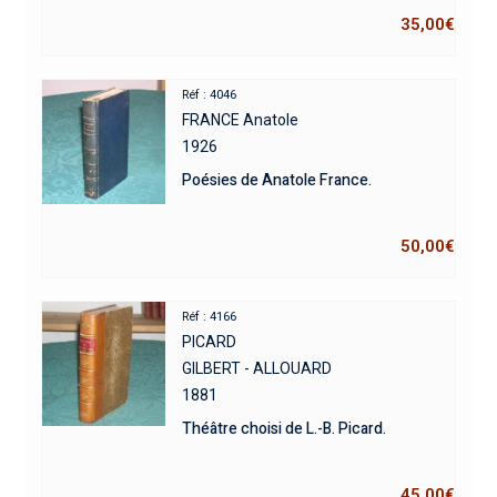
35,00
€
Réf : 4046
FRANCE Anatole
1926
Poésies de Anatole France.
50,00
€
Réf : 4166
PICARD
GILBERT - ALLOUARD
1881
Théâtre choisi de L.-B. Picard.
45,00
€