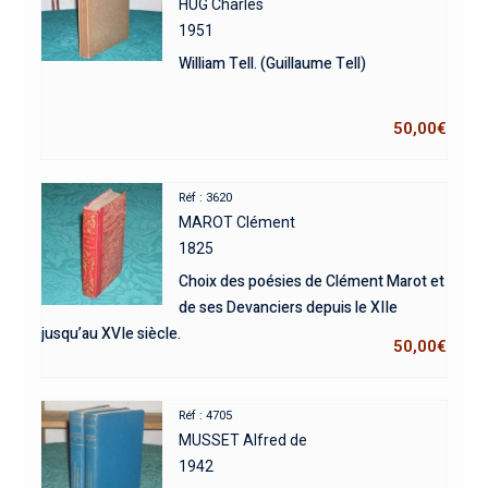
HUG Charles
1951
William Tell. (Guillaume Tell)
50,00
€
Réf : 3620
MAROT Clément
1825
Choix des poésies de Clément Marot et
de ses Devanciers depuis le XIIe
jusqu’au XVIe siècle.
50,00
€
Réf : 4705
MUSSET Alfred de
1942