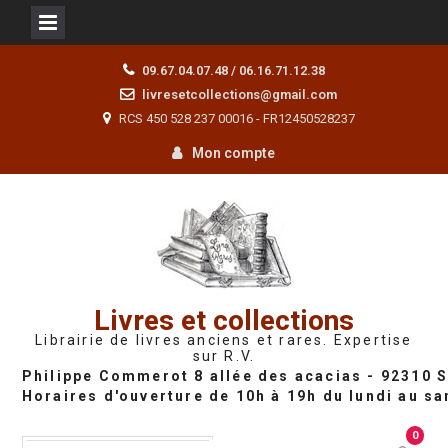
Skip
09.67.04.07.48 / 06.16.71.12.38
to
livresetcollections@gmail.com
content
RCS 450 528 237 00016 - FR12450528237
Mon compte
Livres et collections
Librairie de livres anciens et rares. Expertise
sur R.V.
0