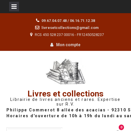
Skip
09.67.04.07.48 / 06.16.71.12.38
to
livresetcollections@gmail.com
content
RCS 450 528 237 00016 - FR12450528237
Mon compte
Livres et collections
Librairie de livres anciens et rares. Expertise
sur R.V.
0