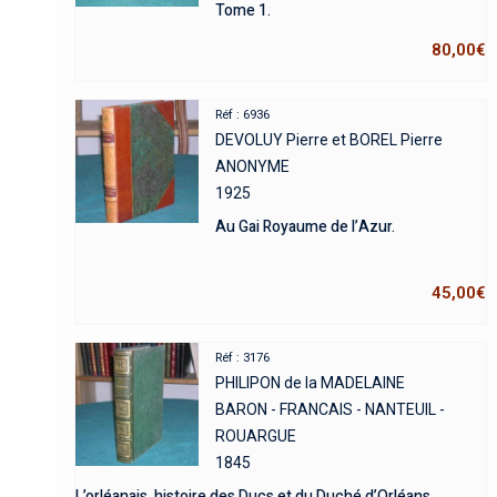
Tome 1.
80,00
€
Réf : 6936
DEVOLUY Pierre et BOREL Pierre
ANONYME
1925
Au Gai Royaume de l’Azur.
45,00
€
Réf : 3176
PHILIPON de la MADELAINE
BARON - FRANCAIS - NANTEUIL -
ROUARGUE
1845
L’orléanais, histoire des Ducs et du Duché d’Orléans.