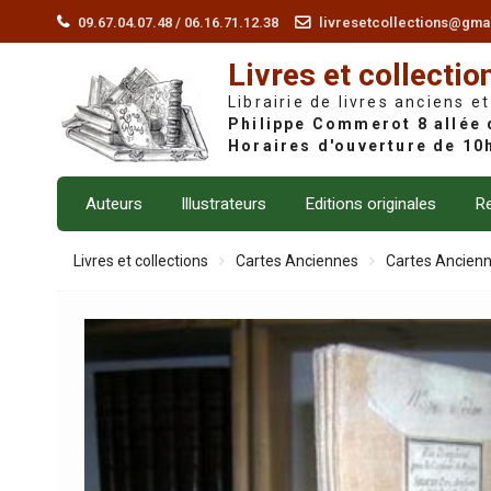
Skip
09.67.04.07.48 / 06.16.71.12.38
livresetcollections@gma
to
Livres et collectio
content
Librairie de livres anciens et
Auteurs
Illustrateurs
Editions originales
Re
Livres et collections
Cartes Anciennes
Cartes Ancien