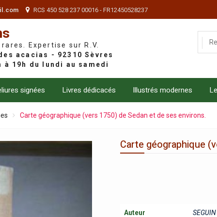
il.com
RCS 450 528 237 00016 - FR12450528237
ns
 rares. Expertise sur R.V.
liures signées
Livres dédicacés
Illustrés modernes
Le
nes
Carte géographique (vers 1750) de Sedan et de ses environs.
Carte géographique (v
Auteur
SEGUIN