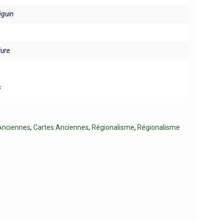
éguin
iure
s
Anciennes
,
Cartes Anciennes
,
Régionalisme
,
Régionalisme