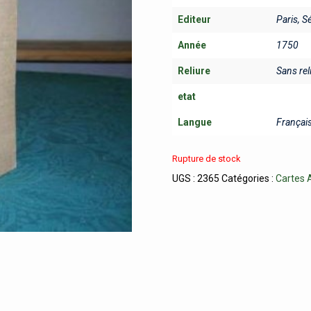
Editeur
Paris, S
Année
1750
Reliure
Sans rel
etat
Langue
Françai
Rupture de stock
UGS :
2365
Catégories :
Cartes 