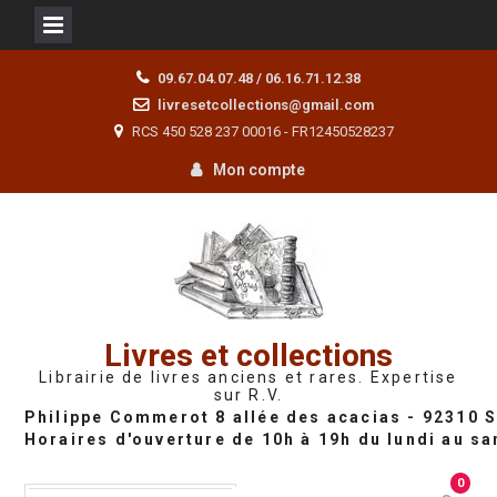
Skip
09.67.04.07.48 / 06.16.71.12.38
to
livresetcollections@gmail.com
content
RCS 450 528 237 00016 - FR12450528237
Mon compte
Livres et collections
Librairie de livres anciens et rares. Expertise
sur R.V.
0