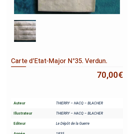
Carte d’Etat-Major N°35. Verdun.
70,00
€
Auteur
THIERRY – HACQ – BLACHER
Illustrateur
THIERRY – HACQ – BLACHER
Editeur
Le Dépôt de la Guerre
Année
1835