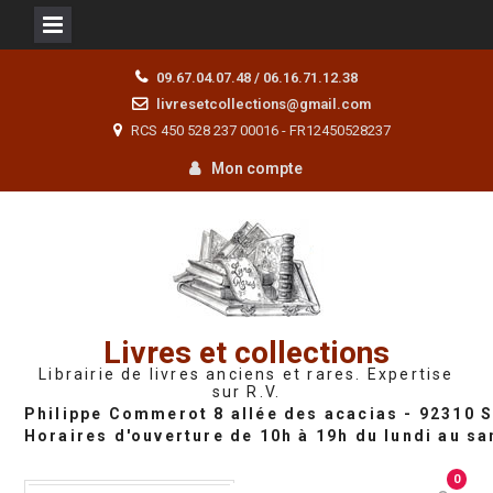
Skip
09.67.04.07.48 / 06.16.71.12.38
to
livresetcollections@gmail.com
content
RCS 450 528 237 00016 - FR12450528237
Mon compte
Livres et collections
Librairie de livres anciens et rares. Expertise
sur R.V.
0