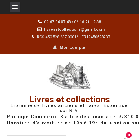
Skip
09.67.04.07.48 / 06.16.71.12.38
to
livresetcollections@gmail.com
content
RCS 450 528 237 00016 - FR12450528237
Mon compte
Livres et collections
Librairie de livres anciens et rares. Expertise
sur R.V.
0