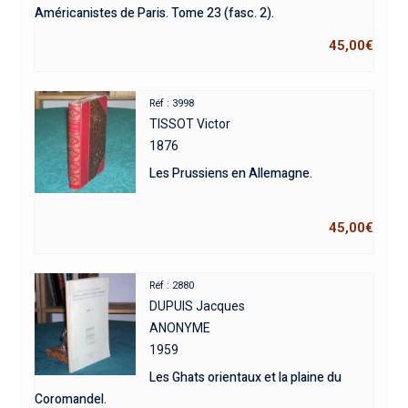
Américanistes de Paris. Tome 23 (fasc. 2).
45,00
€
Réf : 3998
TISSOT Victor
1876
Les Prussiens en Allemagne.
45,00
€
Réf : 2880
DUPUIS Jacques
ANONYME
1959
Les Ghats orientaux et la plaine du
Coromandel.