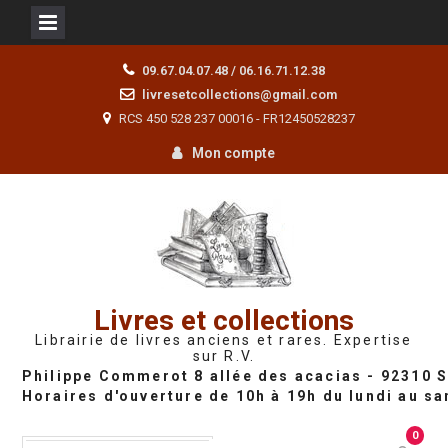
Skip
09.67.04.07.48 / 06.16.71.12.38
to
livresetcollections@gmail.com
content
RCS 450 528 237 00016 - FR12450528237
Mon compte
Livres et collections
Librairie de livres anciens et rares. Expertise
sur R.V.
0