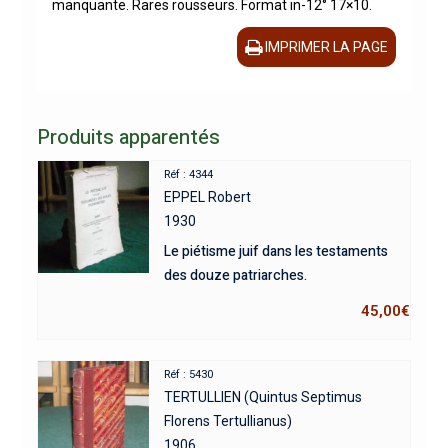
manquante. Rares rousseurs. Format in-12° 17×10.
IMPRIMER LA PAGE
Produits apparentés
Réf : 4344
EPPEL Robert
1930
Le piétisme juif dans les testaments
des douze patriarches.
45,00
€
Réf : 5430
TERTULLIEN (Quintus Septimus
Florens Tertullianus)
1906