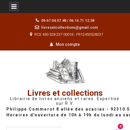
Skip
09.67.04.07.48 / 06.16.71.12.38
to
livresetcollections@gmail.com
content
RCS 450 528 237 00016 - FR12450528237
Mon compte
Livres et collections
Librairie de livres anciens et rares. Expertise
sur R.V.
0