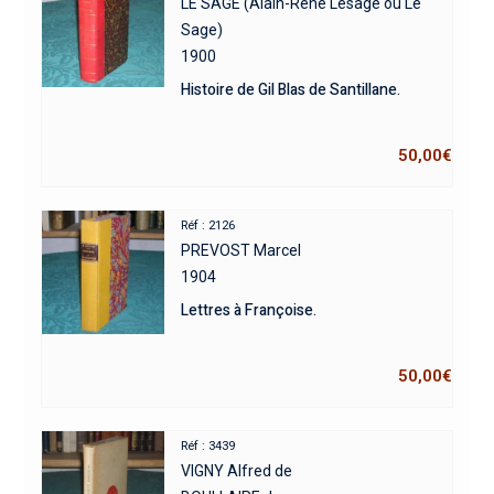
LE SAGE (Alain-René Lesage ou Le
Sage)
1900
Histoire de Gil Blas de Santillane.
50,00
€
Réf : 2126
PREVOST Marcel
1904
Lettres à Françoise.
50,00
€
Réf : 3439
VIGNY Alfred de