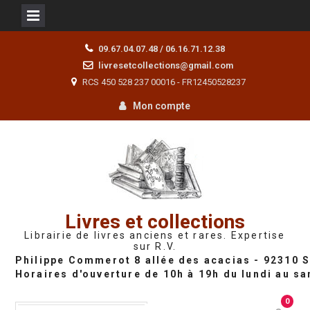
Skip
09.67.04.07.48 / 06.16.71.12.38
to
livresetcollections@gmail.com
content
RCS 450 528 237 00016 - FR12450528237
Mon compte
Livres et collections
Librairie de livres anciens et rares. Expertise
sur R.V.
0