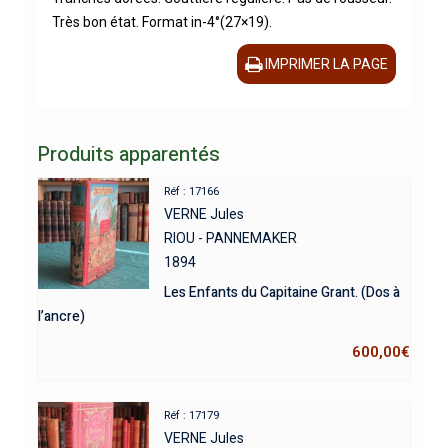
Très bon état. Format in-4°(27×19).
IMPRIMER LA PAGE
Produits apparentés
Réf : 17166
VERNE Jules
RIOU - PANNEMAKER
1894
Les Enfants du Capitaine Grant. (Dos à
l’ancre)
600,00
€
Réf : 17179
VERNE Jules