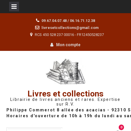
Skip
09.67.04.07.48 / 06.16.71.12.38
to
livresetcollections@gmail.com
content
RCS 450 528 237 00016 - FR12450528237
Mon compte
Livres et collections
Librairie de livres anciens et rares. Expertise
sur R.V.
0