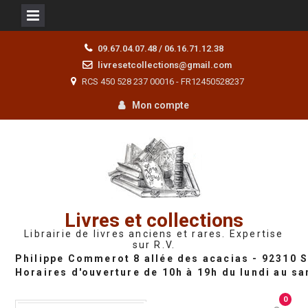
Skip
09.67.04.07.48 / 06.16.71.12.38
to
livresetcollections@gmail.com
content
RCS 450 528 237 00016 - FR12450528237
Mon compte
Livres et collections
Librairie de livres anciens et rares. Expertise
sur R.V.
0