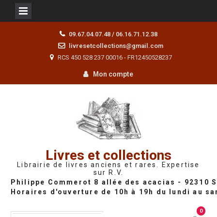
Skip
09.67.04.07.48 / 06.16.71.12.38
to
livresetcollections@gmail.com
content
RCS 450 528 237 00016 - FR12450528237
Mon compte
Livres et collections
Librairie de livres anciens et rares. Expertise
sur R.V.
0