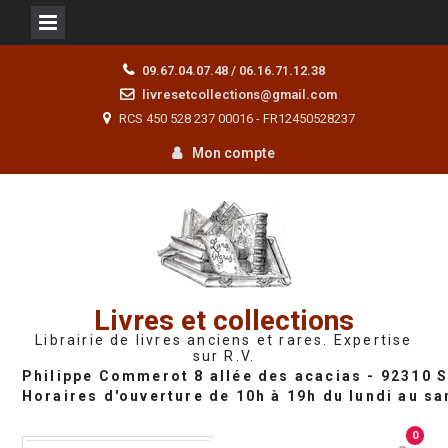
Skip
09.67.04.07.48 / 06.16.71.12.38
to
livresetcollections@gmail.com
content
RCS 450 528 237 00016 - FR12450528237
Mon compte
Livres et collections
Librairie de livres anciens et rares. Expertise
sur R.V.
0