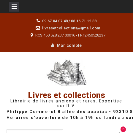
Skip
09.67.04.07.48 / 06.16.71.12.38
to
livresetcollections@gmail.com
content
RCS 450 528 237 00016 - FR12450528237
Mon compte
Livres et collections
Librairie de livres anciens et rares. Expertise
sur R.V.
0