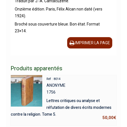
Traduit par J.-A. Cantacuzène.
Onzième édition. Paris, Félix Alcan non daté (vers
1924).
Broché sous couverture bleue. Bon état. Format
23×14.
IMPRIMER LA PAGE
Produits apparentés
Réf : 8014
ANONYME
1756
Lettres critiques ou analyse et
réfutation de divers écrits modernes
contre la religion. Tome 5.
50,00
€