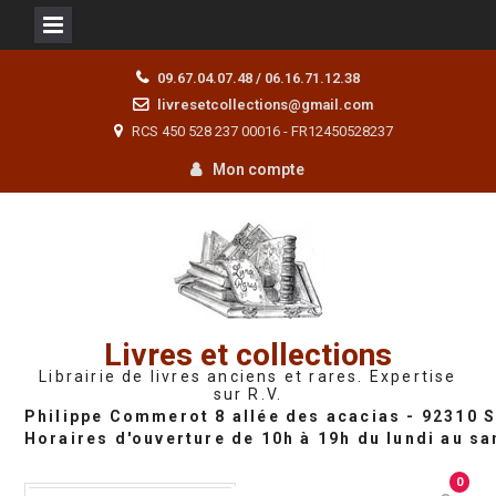
Skip
09.67.04.07.48 / 06.16.71.12.38
to
livresetcollections@gmail.com
content
RCS 450 528 237 00016 - FR12450528237
Mon compte
Livres et collections
Librairie de livres anciens et rares. Expertise
sur R.V.
0