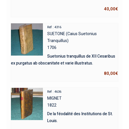
40,00
€
Réf : 4316
SUETONE (Caius Suetonius
Tranquillus)
1706
Suetonius tranquillus de XII Cesaribus
ex purgatus ab obscanitate et varie illustratus.
80,00
€
Réf : 4636
MIGNET
1822
De la féodalité des Institutions de St.
Louis.