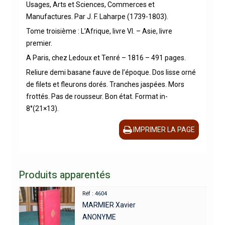
Usages, Arts et Sciences, Commerces et
Manufactures. Par J. F. Laharpe (1739-1803).
Tome troisième : L’Afrique, livre VI. – Asie, livre
premier.
A Paris, chez Ledoux et Tenré – 1816 – 491 pages.
Reliure demi basane fauve de l’époque. Dos lisse orné
de filets et fleurons dorés. Tranches jaspées. Mors
frottés. Pas de rousseur. Bon état. Format in-
8°(21×13).
IMPRIMER LA PAGE
Produits apparentés
Réf : 4604
MARMIER Xavier
ANONYME