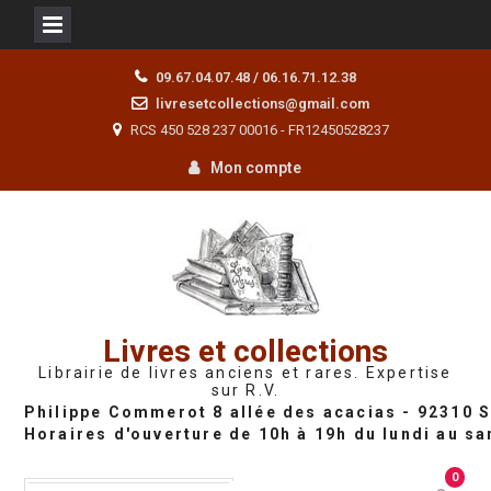
Skip
09.67.04.07.48 / 06.16.71.12.38
to
livresetcollections@gmail.com
content
RCS 450 528 237 00016 - FR12450528237
Mon compte
Livres et collections
Librairie de livres anciens et rares. Expertise
sur R.V.
0