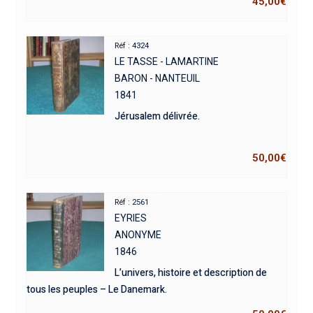
45,00
€
Réf : 4324
LE TASSE - LAMARTINE
BARON - NANTEUIL
1841
Jérusalem délivrée.
50,00
€
Réf : 2561
EYRIES
ANONYME
1846
L’univers, histoire et description de
tous les peuples – Le Danemark.