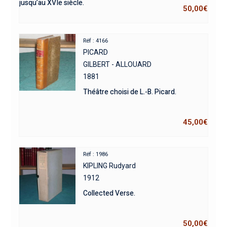
jusqu’au XVIe siècle.
50,00
€
Réf : 4166
PICARD
GILBERT - ALLOUARD
1881
Théâtre choisi de L.-B. Picard.
45,00
€
Réf : 1986
KIPLING Rudyard
1912
Collected Verse.
50,00
€