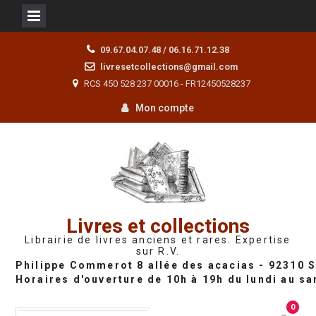
Skip
09.67.04.07.48 / 06.16.71.12.38
to
livresetcollections@gmail.com
content
RCS 450 528 237 00016 - FR12450528237
Mon compte
Livres et collections
Librairie de livres anciens et rares. Expertise
sur R.V.
0