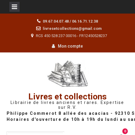
Skip
09.67.04.07.48 / 06.16.71.12.38
to
livresetcollections@gmail.com
content
RCS 450 528 237 00016 - FR12450528237
Mon compte
Livres et collections
Librairie de livres anciens et rares. Expertise
sur R.V.
0