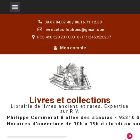
Skip
09.67.04.07.48 / 06.16.71.12.38
to
livresetcollections@gmail.com
content
RCS 450 528 237 00016 - FR12450528237
Mon compte
Livres et collections
Librairie de livres anciens et rares. Expertise
sur R.V.
0