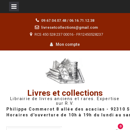
Skip
09.67.04.07.48 / 06.16.71.12.38
to
livresetcollections@gmail.com
content
RCS 450 528 237 00016 - FR12450528237
Mon compte
Livres et collections
Librairie de livres anciens et rares. Expertise
sur R.V.
0