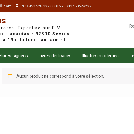
il.com
RCS 450 528 237 00016 - FR12450528237
ns
 rares. Expertise sur R.V.
liures signées
Livres dédicacés
Illustrés modernes
Le
Aucun produit ne correspond à votre sélection.