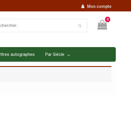
Mon compte
0
ttres autographes
Par Siècle