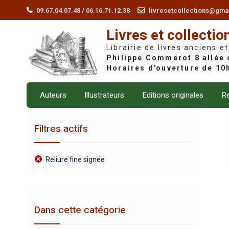
Skip
09.67.04.07.48 / 06.16.71.12.38
livresetcollections@gma
to
Livres et collectio
content
Librairie de livres anciens et
Auteurs
Illustrateurs
Editions originales
Re
Filtres actifs
Reliure fine signée
Dans cette catégorie