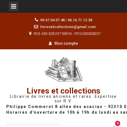
Skip
09.67.04.07.48 / 06.16.71.12.38
to
livresetcollections@gmail.com
content
RCS 450 528 237 00016 - FR12450528237
Mon compte
Livres et collections
Librairie de livres anciens et rares. Expertise
sur R.V.
0