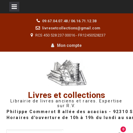
Skip
09.67.04.07.48 / 06.16.71.12.38
to
livresetcollections@gmail.com
content
RCS 450 528 237 00016 - FR12450528237
Mon compte
Livres et collections
Librairie de livres anciens et rares. Expertise
sur R.V.
0