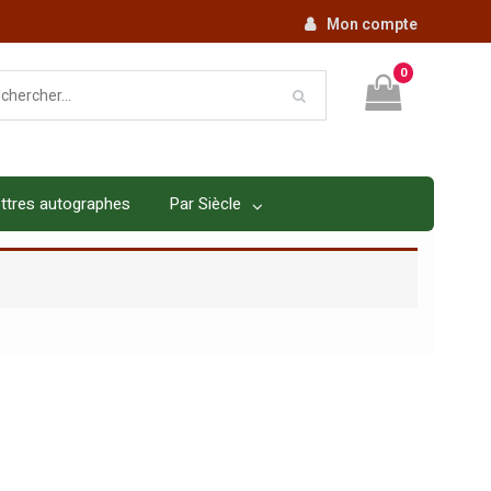
Mon compte
0
ttres autographes
Par Siècle