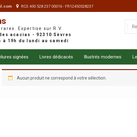
il.com
RCS 450 528 237 00016 - FR12450528237
ns
 rares. Expertise sur R.V.
liures signées
Livres dédicacés
Illustrés modernes
Le
Aucun produit ne correspond à votre sélection.