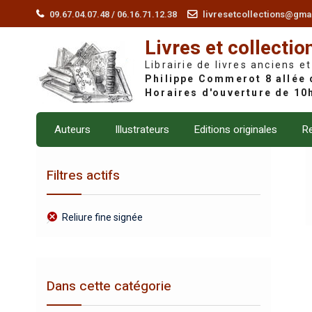
Skip
09.67.04.07.48 / 06.16.71.12.38
livresetcollections@gma
to
Livres et collectio
content
Librairie de livres anciens et
Auteurs
Illustrateurs
Editions originales
Re
Filtres actifs
Reliure fine signée
Dans cette catégorie