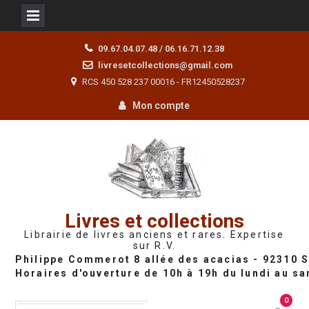
Skip
09.67.04.07.48 / 06.16.71.12.38
to
livresetcollections@gmail.com
content
RCS 450 528 237 00016 - FR12450528237
Mon compte
Livres et collections
Librairie de livres anciens et rares. Expertise
sur R.V.
0